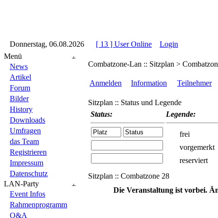
::
Donnerstag, 06.08.2026
::
::
[ 13 ] User Online
::
Login
::
Menü
Combatzone-Lan :: Sitzplan > Combatzon
News
Artikel
Anmelden
Information
Teilnehmer
Forum
Bilder
Sitzplan :: Status und Legende
History
Status:
Legende:
Downloads
Umfragen
frei
das Team
vorgemerkt
Registrieren
reserviert
Impressum
Datenschutz
Sitzplan :: Combatzone 28
LAN-Party
Die Veranstaltung ist vorbei. 
Event Infos
Rahmenprogramm
Q&A