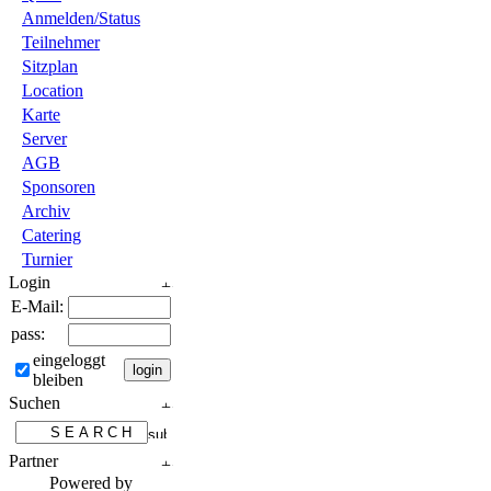
Anmelden/Status
Teilnehmer
Sitzplan
Location
Karte
Server
AGB
Sponsoren
Archiv
Catering
Turnier
Login
E-Mail:
pass:
eingeloggt
bleiben
Suchen
Partner
Powered by