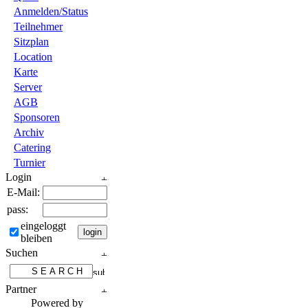
Anmelden/Status
Teilnehmer
Sitzplan
Location
Karte
Server
AGB
Sponsoren
Archiv
Catering
Turnier
Login
E-Mail:
pass:
eingeloggt
bleiben
Suchen
Partner
Powered by