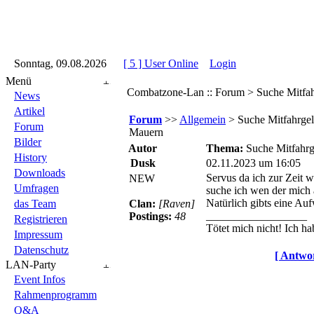
::
Sonntag, 09.08.2026
::
::
[ 5 ] User Online
::
Login
::
Menü
Combatzone-Lan :: Forum > Suche Mitfah
News
Artikel
Forum
>>
Allgemein
> Suche Mitfahrgel
Forum
Mauern
Bilder
Autor
Thema:
Suche Mitfahrg
History
Dusk
02.11.2023 um 16:05
Downloads
Servus da ich zur Zeit 
NEW
Umfragen
suche ich wen der mich
Natürlich gibts eine A
das Team
Clan:
[Raven]
__________________
Postings:
48
Registrieren
Tötet mich nicht! Ich ha
Impressum
Datenschutz
[ Antwor
LAN-Party
Event Infos
Rahmenprogramm
Q&A