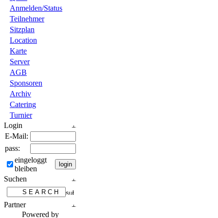
Anmelden/Status
Teilnehmer
Sitzplan
Location
Karte
Server
AGB
Sponsoren
Archiv
Catering
Turnier
Login
E-Mail:
pass:
eingeloggt
bleiben
Suchen
Partner
Powered by