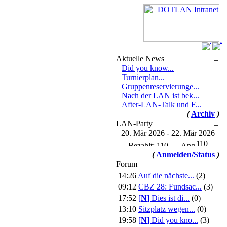
Aktuelle News
Did you know...
Turnierplan...
Gruppenreservierunge...
Nach der LAN ist bek...
After-LAN-Talk und F...
(
Archiv
)
LAN-Party
20. Mär 2026 - 22. Mär 2026
110
(
Anmelden/Status
)
Forum
14:26
Auf die nächste...
(2)
09:12
CBZ 28: Fundsac...
(3)
17:52
[
N
]
Dies ist di...
(0)
13:10
Sitzplatz wegen...
(0)
19:58
[
N
]
Did you kno...
(3)