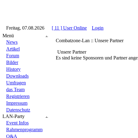
::
Freitag, 07.08.2026
::
::
[ 11 ] User Online
::
Login
::
Menü
Combatzone-Lan :: Unsere Partner
News
Artikel
Unsere Partner
Forum
Es sind keine Sponsoren und Partner ange
Bilder
History
Downloads
Umfragen
das Team
Registrieren
Impressum
Datenschutz
LAN-Party
Event Infos
Rahmenprogramm
Q&A