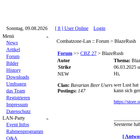
::
Sonntag, 09.08.2026
::
::
[ 8 ] User Online
::
Login
::
Menü
Combatzone-Lan :: Forum > BlazeRush
News
Artikel
Forum
>>
CBZ 27
> BlazeRush
Forum
Autor
Thema:
Bla
Bilder
Strike
06.03.2025 
History
Hi,
NEW
Downloads
Umfragen
wer Lust hat
Clan:
Bavarian Beer Users
kann sich ge
das Team
Postings:
147
Registrieren
https://stor
Impressum
Datenschutz
LAN-Party
__________
Seesterne ha
Event Infos
Rahmenprogramm
[ Antwor
Q&A