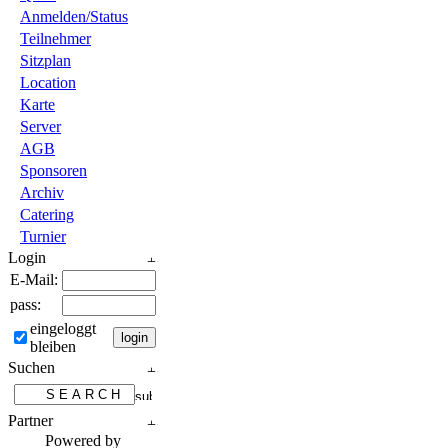
Anmelden/Status
Teilnehmer
Sitzplan
Location
Karte
Server
AGB
Sponsoren
Archiv
Catering
Turnier
Login
E-Mail:
pass:
eingeloggt
bleiben
Suchen
Partner
Powered by