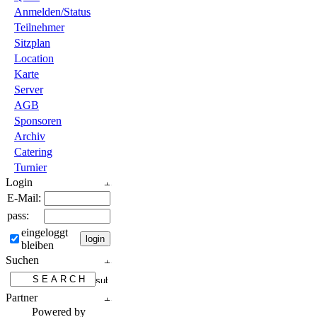
Anmelden/Status
Teilnehmer
Sitzplan
Location
Karte
Server
AGB
Sponsoren
Archiv
Catering
Turnier
Login
E-Mail:
pass:
eingeloggt
bleiben
Suchen
Partner
Powered by