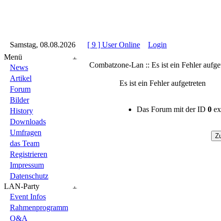
::
Samstag, 08.08.2026
::
::
[ 9 ] User Online
::
Login
::
Menü
Combatzone-Lan :: Es ist ein Fehler aufge
News
Artikel
Es ist ein Fehler aufgetreten
Forum
Bilder
Das Forum mit der ID
0
exi
History
Downloads
Umfragen
das Team
Registrieren
Impressum
Datenschutz
LAN-Party
Event Infos
Rahmenprogramm
Q&A