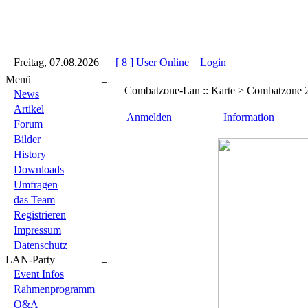
::
Freitag, 07.08.2026
::
::
[ 8 ] User Online
::
Login
::
Menü
Combatzone-Lan :: Karte > Combatzone 
News
Artikel
Anmelden
Information
Forum
Bilder
History
Downloads
Umfragen
das Team
Registrieren
Impressum
Datenschutz
LAN-Party
Event Infos
Rahmenprogramm
Q&A