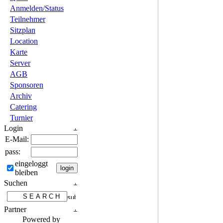
Anmelden/Status
Teilnehmer
Sitzplan
Location
Karte
Server
AGB
Sponsoren
Archiv
Catering
Turnier
Login
E-Mail:
pass:
eingeloggt
bleiben
Suchen
Partner
Powered by