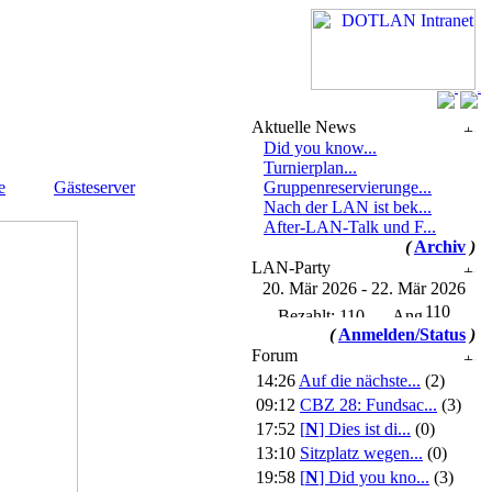
Aktuelle News
Did you know...
Turnierplan...
e
Gästeserver
Gruppenreservierunge...
Nach der LAN ist bek...
After-LAN-Talk und F...
(
Archiv
)
LAN-Party
20. Mär 2026 - 22. Mär 2026
110
(
Anmelden/Status
)
Forum
14:26
Auf die nächste...
(2)
09:12
CBZ 28: Fundsac...
(3)
17:52
[
N
]
Dies ist di...
(0)
13:10
Sitzplatz wegen...
(0)
19:58
[
N
]
Did you kno...
(3)