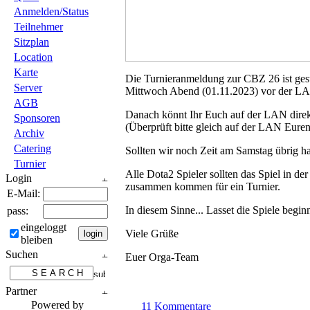
Anmelden/Status
Teilnehmer
Sitzplan
Location
Karte
Die Turnieranmeldung zur CBZ 26 ist gest
Server
Mittwoch Abend (01.11.2023) vor der LAN
AGB
Danach könnt Ihr Euch auf der LAN direkt
Sponsoren
(Überprüft bitte gleich auf der LAN Eure
Archiv
Catering
Sollten wir noch Zeit am Samstag übrig h
Turnier
Alle Dota2 Spieler sollten das Spiel in der
Login
zusammen kommen für ein Turnier.
E-Mail:
In diesem Sinne... Lasset die Spiele begin
pass:
eingeloggt
Viele Grüße
bleiben
Suchen
Euer Orga-Team
Partner
Powered by
11 Kommentare