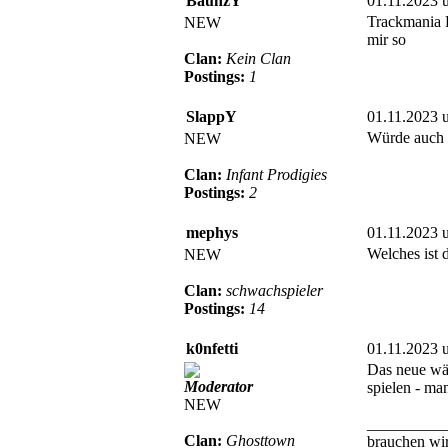
BaunzY
01.11.2023 
Trackmania F
NEW
mir so
Clan:
Kein Clan
Postings:
1
SlappY
01.11.2023 
Würde auch 
NEW
Clan:
Infant Prodigies
Postings:
2
mephys
01.11.2023 
Welches ist
NEW
Clan:
schwachspieler
Postings:
14
k0nfetti
01.11.2023 
Das neue wär
Moderator
spielen - ma
NEW
__________
Clan:
Ghosttown
brauchen wir