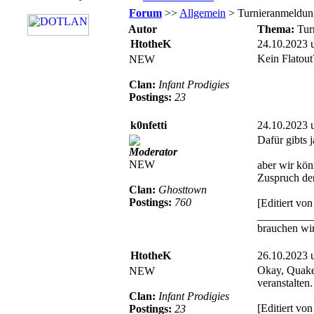
Forum
>>
Allgemein
> Turnieranmeldung 
Autor
Thema:
Tur
HtotheK
24.10.2023 
Kein Flatout
NEW
Clan:
Infant Prodigies
Postings:
23
k0nfetti
24.10.2023 
Dafür gibts 
Moderator
NEW
aber wir kön
Zuspruch der
Clan:
Ghosttown
Postings:
760
[Editiert vo
__________
brauchen wir
HtotheK
26.10.2023 
Okay, Quake 
NEW
veranstalten
Clan:
Infant Prodigies
[Editiert v
Postings:
23