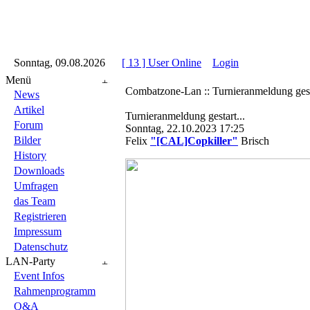
::
Sonntag, 09.08.2026
::
::
[ 13 ] User Online
::
Login
::
Menü
Combatzone-Lan :: Turnieranmeldung gesta
News
Artikel
Turnieranmeldung gestart...
Forum
Sonntag, 22.10.2023 17:25
Bilder
Felix
"[CAL]Copkiller"
Brisch
History
Downloads
Umfragen
das Team
Registrieren
Impressum
Datenschutz
LAN-Party
Event Infos
Rahmenprogramm
Q&A