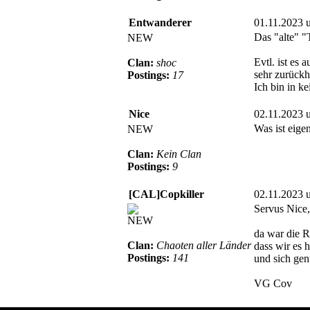
Entwanderer
01.11.2023 
Das "alte" "
NEW
Evtl. ist es
Clan:
shoc
sehr zurückh
Postings:
17
Ich bin in k
Nice
02.11.2023 
Was ist eige
NEW
Clan:
Kein Clan
Postings:
9
[CAL]Copkiller
02.11.2023 
Servus Nice,
NEW
da war die R
Clan:
Chaoten aller Länder
dass wir es 
Postings:
141
und sich gen
VG Cov