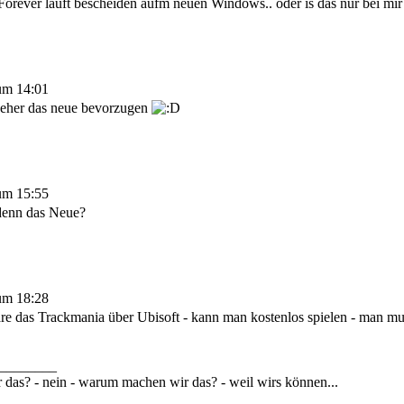
orever läuft bescheiden aufm neuen Windows.. oder is das nur bei mir
um 14:01
eher das neue bevorzugen
um 15:55
 denn das Neue?
um 18:28
e das Trackmania über Ubisoft - kann man kostenlos spielen - man mu
________
 das? - nein - warum machen wir das? - weil wirs können...