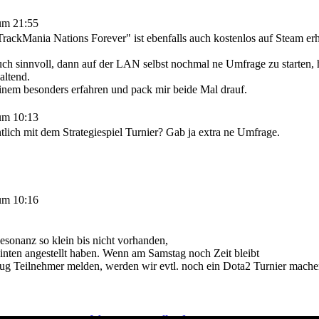
um 21:55
TrackMania Nations Forever" ist ebenfalls auch kostenlos auf Steam erhä
 auch sinnvoll, dann auf der LAN selbst nochmal ne Umfrage zu starten, 
altend.
einem besonders erfahren und pack mir beide Mal drauf.
um 10:13
ntlich mit dem Strategiespiel Turnier? Gab ja extra ne Umfrage.
um 10:16
esonanz so klein bis nicht vorhanden,
hinten angestellt haben. Wenn am Samstag noch Zeit bleibt
ug Teilnehmer melden, werden wir evtl. noch ein Dota2 Turnier mache