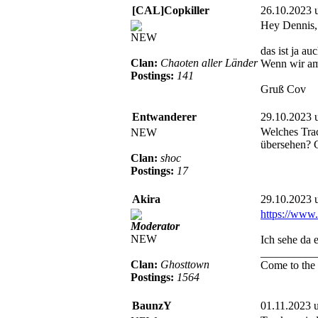
[CAL]Copkiller
26.10.2023 
Hey Dennis,
NEW
das ist ja au
Clan:
Chaoten aller Länder
Wenn wir am
Postings:
141
Gruß Cov
Entwanderer
29.10.2023 
Welches Trac
NEW
übersehen? G
Clan:
shoc
Postings:
17
Akira
29.10.2023 
https://www
Moderator
NEW
Ich sehe da 
__________
Clan:
Ghosttown
Come to the 
Postings:
1564
BaunzY
01.11.2023 