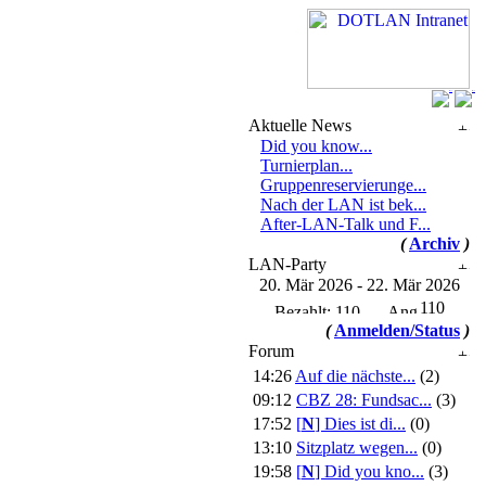
Aktuelle News
Did you know...
Turnierplan...
Gruppenreservierunge...
Nach der LAN ist bek...
After-LAN-Talk und F...
(
Archiv
)
LAN-Party
20. Mär 2026 - 22. Mär 2026
110
(
Anmelden/Status
)
Forum
14:26
Auf die nächste...
(2)
09:12
CBZ 28: Fundsac...
(3)
17:52
[
N
]
Dies ist di...
(0)
13:10
Sitzplatz wegen...
(0)
19:58
[
N
]
Did you kno...
(3)