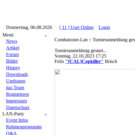
::
Donnerstag, 06.08.2026
::
::
[ 11 ] User Online
::
Login
::
Menü
Combatzone-Lan :: Turnieranmeldung gesta
News
Artikel
Turnieranmeldung gestart...
Forum
Sonntag, 22.10.2023 17:25
Bilder
Felix
"[CAL]Copkiller"
Brisch
History
Downloads
Umfragen
das Team
Registrieren
Impressum
Datenschutz
LAN-Party
Event Infos
Rahmenprogramm
Q&A