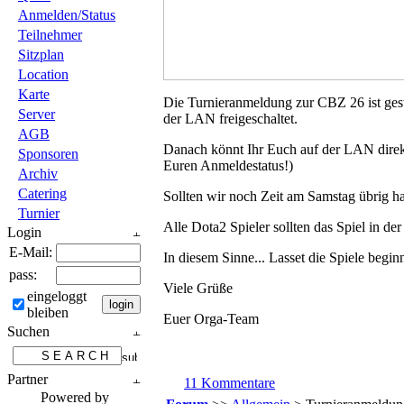
Anmelden/Status
Teilnehmer
Sitzplan
Location
Karte
Die Turnieranmeldung zur CBZ 26 ist ges
Server
der LAN freigeschaltet.
AGB
Danach könnt Ihr Euch auf der LAN direkt
Sponsoren
Euren Anmeldestatus!)
Archiv
Catering
Sollten wir noch Zeit am Samstag übrig h
Turnier
Alle Dota2 Spieler sollten das Spiel in de
Login
E-Mail:
In diesem Sinne... Lasset die Spiele begin
pass:
Viele Grüße
eingeloggt
bleiben
Euer Orga-Team
Suchen
Partner
11 Kommentare
Powered by