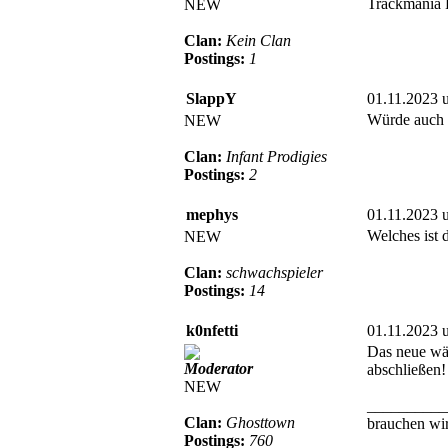
Trackmania F
NEW
Clan:
Kein Clan
Postings:
1
SlappY
01.11.2023 
Würde auch 
NEW
Clan:
Infant Prodigies
Postings:
2
mephys
01.11.2023 
Welches ist
NEW
Clan:
schwachspieler
Postings:
14
k0nfetti
01.11.2023 
Das neue wär
Moderator
abschließen!
NEW
__________
Clan:
Ghosttown
brauchen wir
Postings:
760