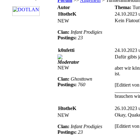
Forum
>>
Allgemein
> Turnieranmeldung 
Autor
Thema:
Tur
HtotheK
24.10.2023 
Kein Flatout
NEW
Clan:
Infant Prodigies
Postings:
23
k0nfetti
24.10.2023 
Dafür gibts 
Moderator
NEW
aber wir kön
ist.
Clan:
Ghosttown
Postings:
760
[Editiert vo
__________
brauchen wir
HtotheK
26.10.2023 
Okay, Quake 
NEW
[Editiert v
Clan:
Infant Prodigies
Postings:
23