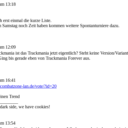
um 13:18
ch erst einmal die kurze Liste.
 Samstag noch Zeit haben kommen weitere Spontanturniere dazu.
um 12:09
kmania ist das Trackmania jetzt eigentlich? Steht keine Version/Variant
ing bis gerade eben von Trackmania Forever aus.
um 16:41
.combatzone-lan.de/vote/?id=20
einen Trend
________
dark side, we have cookies!
um 13:54